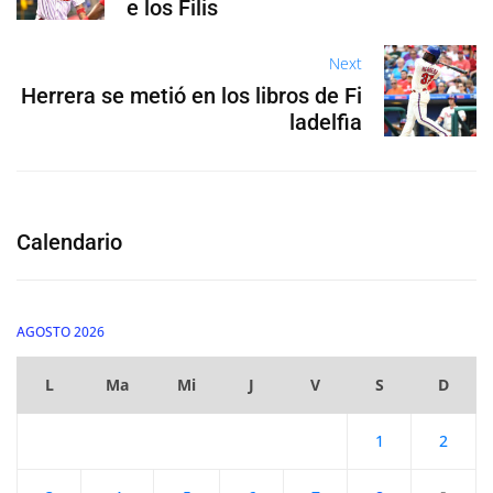
e los Filis
Next
Herrera se metió en los libros de Fi
ladelfia
Calendario
AGOSTO 2026
L
Ma
Mi
J
V
S
D
1
2