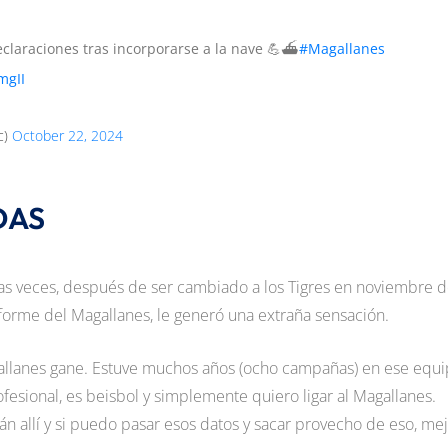
eclaraciones tras incorporarse a la nave 💪⛴️
#Magallanes
mgII
c)
October 22, 2024
DAS
as veces, después de ser cambiado a los Tigres en noviembre 
niforme del Magallanes, le generó una extraña sensación.
agallanes gane. Estuve muchos años (ocho campañas) en ese equi
ofesional, es beisbol y simplemente quiero ligar al Magallanes.
 allí y si puedo pasar esos datos y sacar provecho de eso, mej