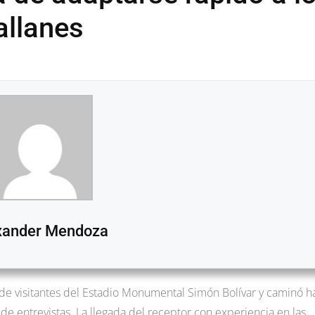
allanes
xander Mendoza
de visitantes del Estadio Monumental Simón Bolívar y caminó h
s de entrevistas. La llegada del receptor con experiencia en las