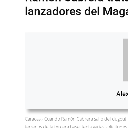
lanzadores del Mag
Ale
Caracas.- Cuando Ramón Cabrera salió del dugout 
terrenos de la tercera base, tenía varias solicitude