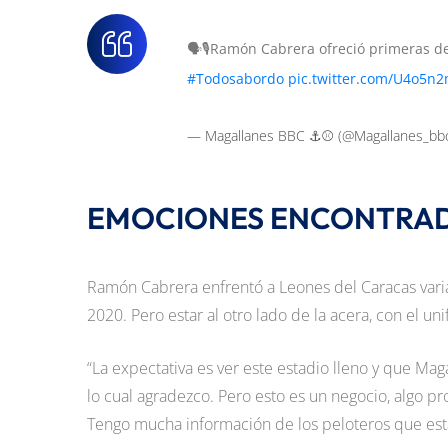
🗣️🎙️Ramón Cabrera ofreció primeras d
#Todosabordo
pic.twitter.com/U4o5n2
— Magallanes BBC ⚓️⚾️ (@Magallanes_bb
EMOCIONES ENCONTRA
Ramón Cabrera enfrentó a Leones del Caracas vari
2020. Pero estar al otro lado de la acera, con el u
“La expectativa es ver este estadio lleno y que M
lo cual agradezco. Pero esto es un negocio, algo pr
Tengo mucha información de los peloteros que están