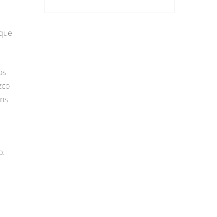
 que
os
zco
ens
o.