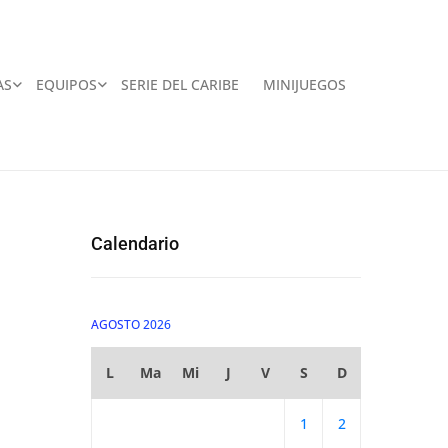
AS
EQUIPOS
SERIE DEL CARIBE
MINIJUEGOS
Calendario
AGOSTO 2026
L
Ma
Mi
J
V
S
D
1
2