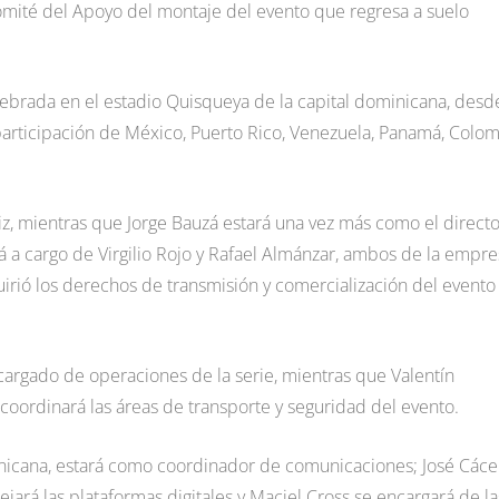
mité del Apoyo del montaje del evento que regresa a suelo
lebrada en el estadio Quisqueya de la capital dominicana, desd
participación de México, Puerto Rico, Venezuela, Panamá, Colo
z, mientras que Jorge Bauzá estará una vez más como el directo
á a cargo de Virgilio Rojo y Rafael Almánzar, ambos de la empre
rió los derechos de transmisión y comercialización del evento
ncargado de operaciones de la serie, mientras que Valentín
oordinará las áreas de transporte y seguridad del evento.
minicana, estará como coordinador de comunicaciones; José Cáce
jará las plataformas digitales y Maciel Cross se encargará de la