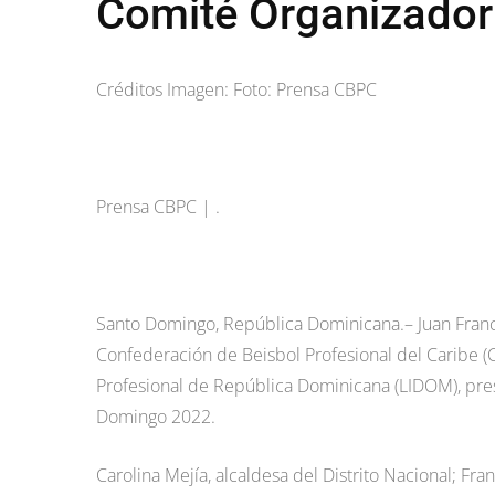
Comité Organizador
Créditos Imagen: Foto: Prensa CBPC
Prensa CBPC | .
Santo Domingo, República Dominicana.– Juan Franc
Confederación de Beisbol Profesional del Caribe (CB
Profesional de República Dominicana (LIDOM), pres
Domingo 2022.
Carolina Mejía, alcaldesa del Distrito Nacional; Fr