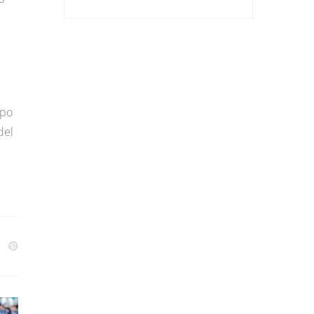
ipo
del