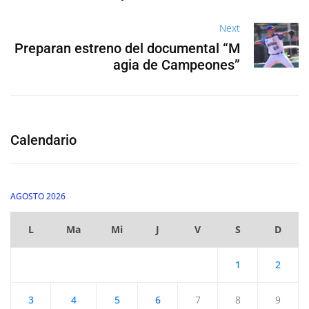
Next
Preparan estreno del documental “M
agia de Campeones”
Calendario
AGOSTO 2026
L
Ma
Mi
J
V
S
D
1
2
3
4
5
6
7
8
9