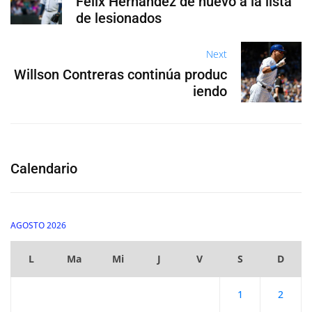
Félix Hernández de nuevo a la lista
de lesionados
Next
Willson Contreras continúa produc
iendo
Calendario
AGOSTO 2026
L
Ma
Mi
J
V
S
D
1
2