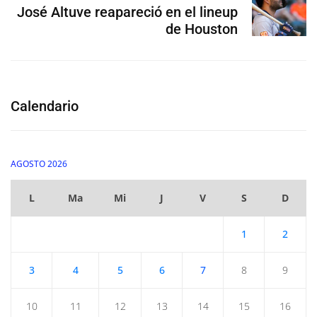
José Altuve reapareció en el lineup
de Houston
Calendario
AGOSTO 2026
L
Ma
Mi
J
V
S
D
1
2
3
4
5
6
7
8
9
10
11
12
13
14
15
16