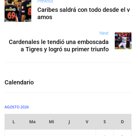
Previous
Caribes saldrá con todo desde el v
amos
Next
Cardenales le tendió una emboscada
a Tigres y logró su primer triunfo
Calendario
AGOSTO 2026
L
Ma
Mi
J
V
S
D