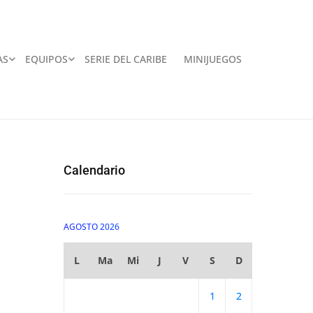
AS
EQUIPOS
SERIE DEL CARIBE
MINIJUEGOS
Calendario
AGOSTO 2026
L
Ma
Mi
J
V
S
D
1
2