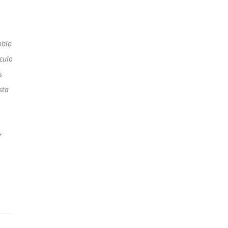
mbio
culo
s
sta
r