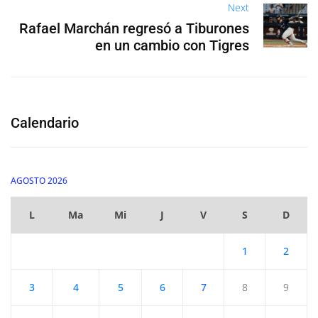
Next
Rafael Marchán regresó a Tiburones
en un cambio con Tigres
Calendario
AGOSTO 2026
L
Ma
Mi
J
V
S
D
1
2
3
4
5
6
7
8
9