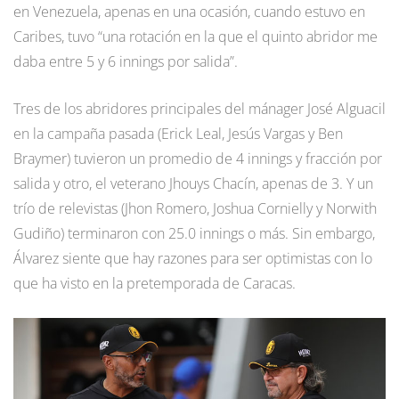
en Venezuela, apenas en una ocasión, cuando estuvo en
Caribes, tuvo “una rotación en la que el quinto abridor me
daba entre 5 y 6 innings por salida”.
Tres de los abridores principales del mánager José Alguacil
en la campaña pasada (Erick Leal, Jesús Vargas y Ben
Braymer) tuvieron un promedio de 4 innings y fracción por
salida y otro, el veterano Jhouys Chacín, apenas de 3. Y un
trío de relevistas (Jhon Romero, Joshua Cornielly y Norwith
Gudiño) terminaron con 25.0 innings o más. Sin embargo,
Álvarez siente que hay razones para ser optimistas con lo
que ha visto en la pretemporada de Caracas.