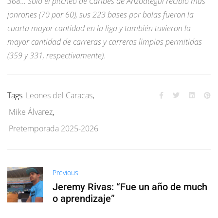
368… Sólo el pitcheo de Caribes de Anzoátegui recibió más
jonrones (70 por 60), sus 223 bases por bolas fueron la
cuarta mayor cantidad en la liga y también tuvieron la
mayor cantidad de carreras y carreras limpias permitidas
(359 y 331, respectivamente).
Tags
Leones del Caracas
,
Mike Álvarez
,
Pretemporada 2025-2026
Previous
Jeremy Rivas: “Fue un año de much
o aprendizaje”