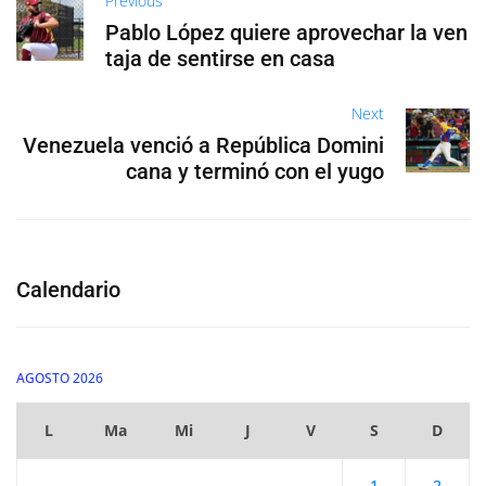
Previous
Pablo López quiere aprovechar la ven
taja de sentirse en casa
Next
Venezuela venció a República Domini
cana y terminó con el yugo
Calendario
AGOSTO 2026
L
Ma
Mi
J
V
S
D
1
2