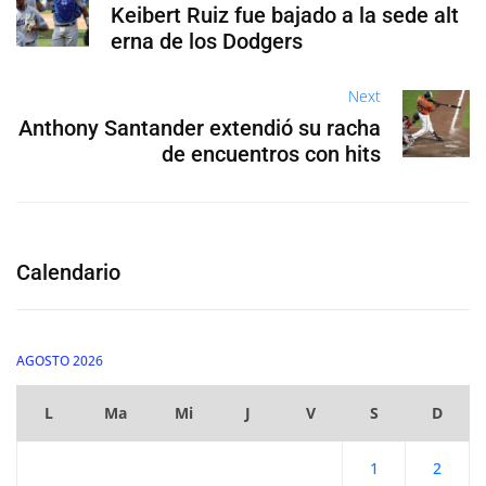
Keibert Ruiz fue bajado a la sede alt
erna de los Dodgers
Next
Anthony Santander extendió su racha
de encuentros con hits
Calendario
AGOSTO 2026
L
Ma
Mi
J
V
S
D
1
2