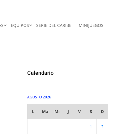
AS
EQUIPOS
SERIE DEL CARIBE
MINIJUEGOS
Calendario
AGOSTO 2026
L
Ma
Mi
J
V
S
D
1
2