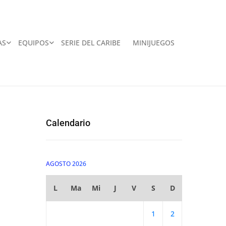
AS
EQUIPOS
SERIE DEL CARIBE
MINIJUEGOS
Calendario
AGOSTO 2026
L
Ma
Mi
J
V
S
D
1
2