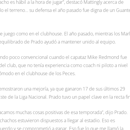
cho es hábil a la hora de jugar”, destacó Mattingly acerca de
odo el terreno… su defensa el año pasado fue digna de un Guant
de juego como en el clubhouse. El año pasado, mientras los Marl
 equilibrado de Prado ayudó a mantener unido al equipo.
ando poco convencional cuando el capataz Mike Redmond fue
el club, que no tenía experiencia como coach ni piloto a nivel
cómodo en el clubhouse de los Peces.
demostraron una mejoría, ya que ganaron 17 de sus últimos 29
te de la Liga Nacional. Prado tuvo un papel clave en la recta fin
 sacamos muchas cosas positivas de esa temporada”, dijo Prado.
chachos estuvieron dispuestos a llegar al estadio. Eso es
uerdo y se comprometió a ganar. Eso fue lo que me llamó la