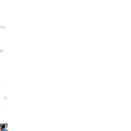
por
ue