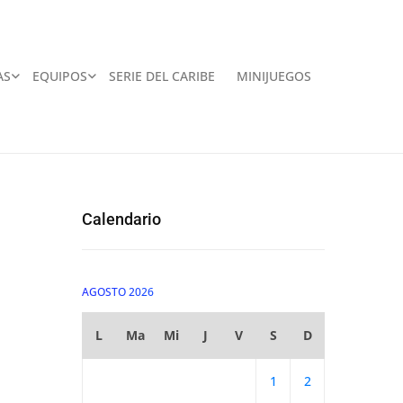
AS
EQUIPOS
SERIE DEL CARIBE
MINIJUEGOS
Calendario
AGOSTO 2026
L
Ma
Mi
J
V
S
D
1
2