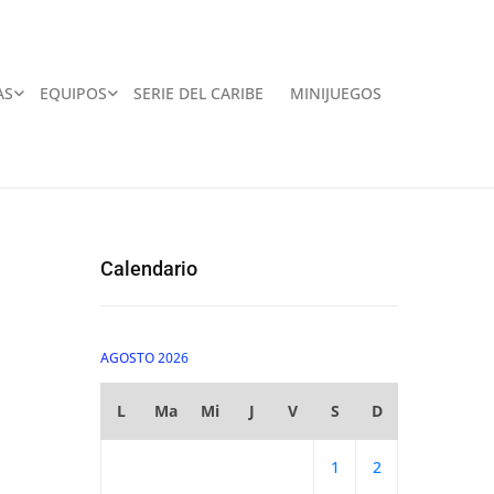
AS
EQUIPOS
SERIE DEL CARIBE
MINIJUEGOS
Calendario
AGOSTO 2026
L
Ma
Mi
J
V
S
D
1
2