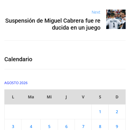
Next
Suspensión de Miguel Cabrera fue re
ducida en un juego
Calendario
AGOSTO 2026
L
Ma
Mi
J
V
S
D
1
2
3
4
5
6
7
8
9