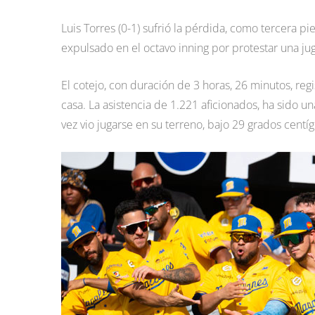
Luis Torres (0-1) sufrió la pérdida, como tercera p
expulsado en el octavo inning por protestar una j
El cotejo, con duración de 3 horas, 26 minutos, regi
casa. La asistencia de 1.221 aficionados, ha sido u
vez vio jugarse en su terreno, bajo 29 grados centí