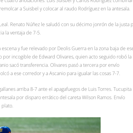
 de cuatro anotaciones. Luis Suisbel y Carlos Rodríguez combina
remolcar a Suisbel y colocar al raudo Rodríguez en la antesala.
 Leal. Renato Núñez le saludó con su décimo jonrón de la justa 
a la ventaja de 7-5.
 escena y fue relevado por Deolis Guerra en la zona baja de es
o por incogible de Edward Olivares, quien acto seguido robó la
anio sacó transferencia. Olivares pasó a tercera por envío
có a ese corredor y a Ascanio para igualar las cosas 7-7.
agallanes arriba 8-7 ante el apagafuegos de Luis Torres. Tucupita
ntesala por disparo errático del careta Wilson Ramos. Envío
 plato.