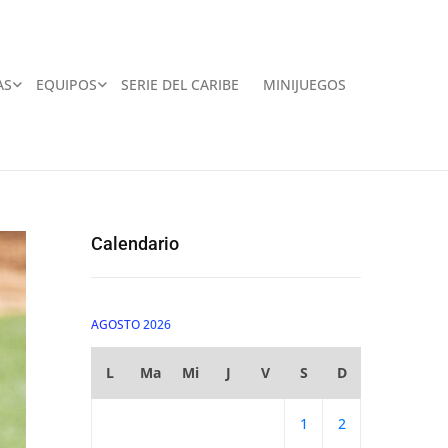
AS
EQUIPOS
SERIE DEL CARIBE
MINIJUEGOS
Calendario
AGOSTO 2026
L
Ma
Mi
J
V
S
D
1
2