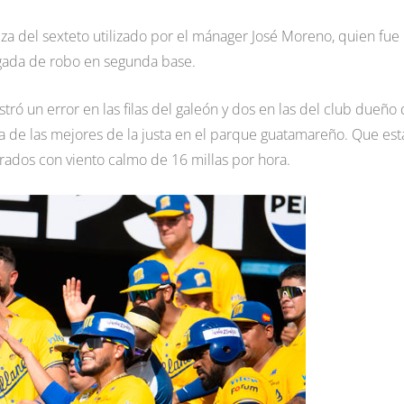
ieza del sexteto utilizado por el mánager José Moreno, quien fue
ugada de robo en segunda base.
stró un error en las filas del galeón y dos en las del club dueño
na de las mejores de la justa en el parque guatamareño. Que est
grados con viento calmo de 16 millas por hora.