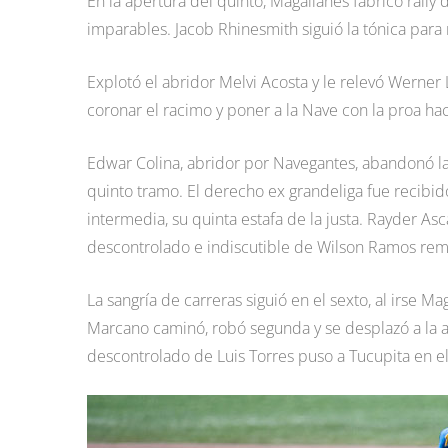
En la apertura del quinto, Magallanes fabricó rally
imparables. Jacob Rhinesmith siguió la tónica para 
Explotó el abridor Melvi Acosta y le relevó Werner
coronar el racimo y poner a la Nave con la proa haci
Edwar Colina, abridor por Navegantes, abandonó la
quinto tramo. El derecho ex grandeliga fue recibid
intermedia, su quinta estafa de la justa. Rayder Asc
descontrolado e indiscutible de Wilson Ramos remol
La sangría de carreras siguió en el sexto, al irse M
Marcano caminó, robó segunda y se desplazó a la a
descontrolado de Luis Torres puso a Tucupita en el