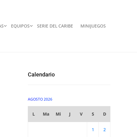
AS
EQUIPOS
SERIE DEL CARIBE
MINIJUEGOS
Calendario
AGOSTO 2026
L
Ma
Mi
J
V
S
D
1
2