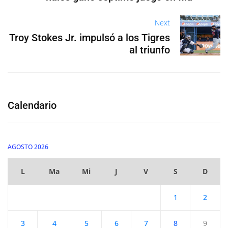
Next
Troy Stokes Jr. impulsó a los Tigres
al triunfo
Calendario
AGOSTO 2026
L
Ma
Mi
J
V
S
D
1
2
3
4
5
6
7
8
9