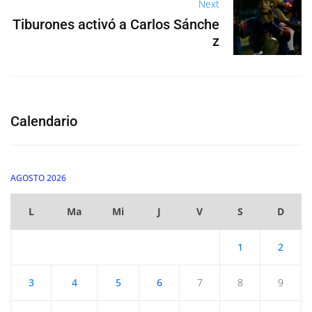
Next
Tiburones activó a Carlos Sánche
z
Calendario
AGOSTO 2026
L
Ma
Mi
J
V
S
D
1
2
3
4
5
6
7
8
9