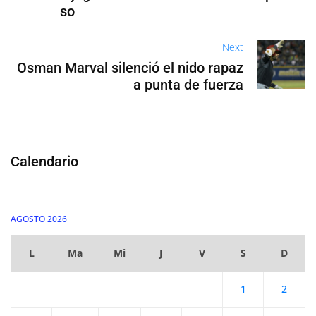
so
Next
Osman Marval silenció el nido rapaz
a punta de fuerza
Calendario
AGOSTO 2026
L
Ma
Mi
J
V
S
D
1
2