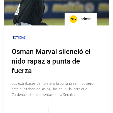
admin
NOTICIAS
Osman Marval silenció el
nido rapaz a punta de
fuerza
Los extrabases del toletero falconiano se impusieron
ante el pitcheo de las Águilas del Zulia, para que
Cardenales tomara ventaja en la Semifinal