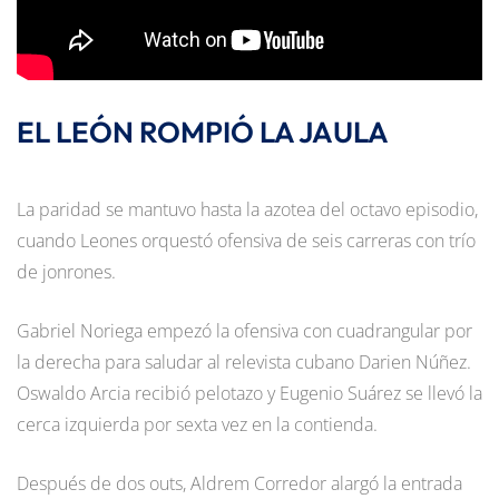
EL LEÓN ROMPIÓ LA JAULA
La paridad se mantuvo hasta la azotea del octavo episodio,
cuando Leones orquestó ofensiva de seis carreras con trío
de jonrones.
Gabriel Noriega empezó la ofensiva con cuadrangular por
la derecha para saludar al relevista cubano Darien Núñez.
Oswaldo Arcia recibió pelotazo y Eugenio Suárez se llevó la
cerca izquierda por sexta vez en la contienda.
Después de dos outs, Aldrem Corredor alargó la entrada