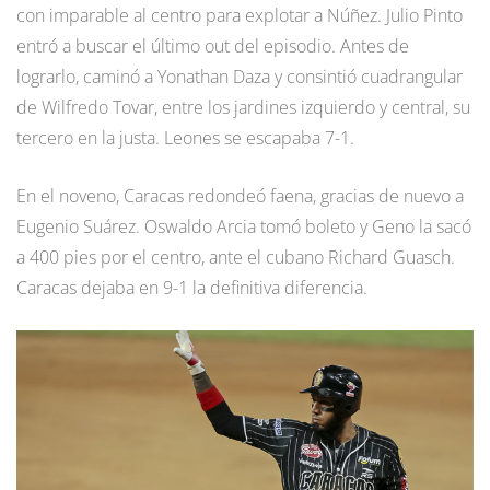
con imparable al centro para explotar a Núñez. Julio Pinto
entró a buscar el último out del episodio. Antes de
lograrlo, caminó a Yonathan Daza y consintió cuadrangular
de Wilfredo Tovar, entre los jardines izquierdo y central, su
tercero en la justa. Leones se escapaba 7-1.
En el noveno, Caracas redondeó faena, gracias de nuevo a
Eugenio Suárez. Oswaldo Arcia tomó boleto y Geno la sacó
a 400 pies por el centro, ante el cubano Richard Guasch.
Caracas dejaba en 9-1 la definitiva diferencia.