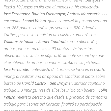
llegó a 10 juegos en fila con al menos un hit conectado-,
José Fernández
,
Balbino Fuenmayor
,
Andrew Monasterio
y el
encendido
Leonel Valera
, quien comenzó la pasada semana
con .268 puntos y abrió la presente con .320. Además,
Caribes, pese a su condición de colistas, comenzó con
Williams Astudillo
y
Romer Cuadrado
en su alineación,
ambos por encima de los .290 puntos… Vistas estas
alineaciones a vuelo de pájaro, fácilmente se concluye que
el problema de ambos conjuntos estriba en su pitcheo…
José Fernández
, antesalista de Caribes, se lució en el cuarto
inning, al realizar una atrapada de espaldas al plato, sobre
batazo de
Harold Castro
…
Ben Braymer
, abridor capitalino,
trabajó 5.0 innings. Tres de ellos los inició con boleto…
Colin
Peluse
, relevista derecho que desde el principio de campaña
trabajó para Leones del Caracas, finalizó su participación
por esta temporada. El permiso otorgado por Atléticos de