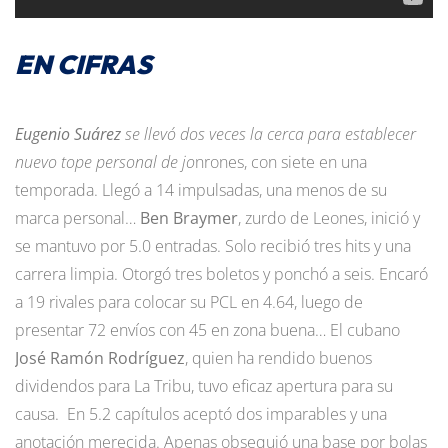
EN CIFRAS
Eugenio Suárez
se llevó dos veces la cerca para establecer
nuevo tope personal de jo
nrones, con siete en una
temporada. Llegó a 14 impulsadas, una menos de su
marca personal…
Ben Braymer
, zurdo de Leones, inició y
se mantuvo por 5.0 entradas. Solo recibió tres hits y una
carrera limpia. Otorgó tres boletos y ponchó a seis. Encaró
a 19 rivales para colocar su PCL en 4.64, luego de
presentar 72 envíos con 45 en zona buena… El cubano
José Ramón Rodríguez
, quien ha rendido buenos
dividendos para La Tribu, tuvo eficaz apertura para su
causa. En 5.2 capítulos aceptó dos imparables y una
anotación merecida. Apenas obsequió una base por bolas