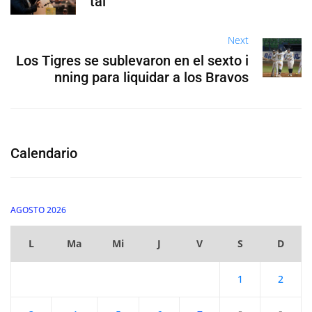
tal
Next
Los Tigres se sublevaron en el sexto i
nning para liquidar a los Bravos
Calendario
AGOSTO 2026
L
Ma
Mi
J
V
S
D
1
2