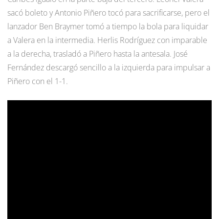
sacó boleto y Antonio Piñero tocó para sacrificarse, pero el
lanzador Ben Braymer tomó a tiempo la bola para liquidar
a Valera en la intermedia. Herlis Rodríguez con imparable
a la derecha, trasladó a Piñero hasta la antesala. José
Fernández descargó sencillo a la izquierda para impulsar a
Piñero con el 1-1.