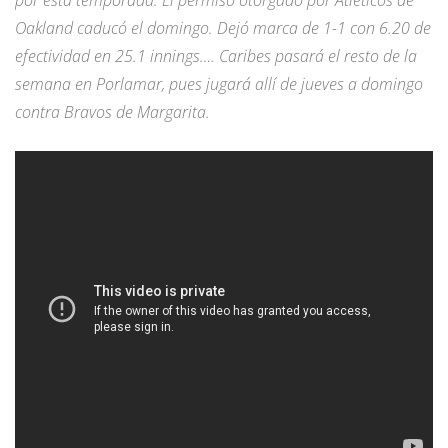
Oakland caducó el domingo. Dejó marca de 1-1 con 6.20 de
efectividad en 25.1 innings…. Caribes pasará el resto de la
semana en Porlamar, pues jugará allí de jueves a domingo
contra Bravos de Margarita.