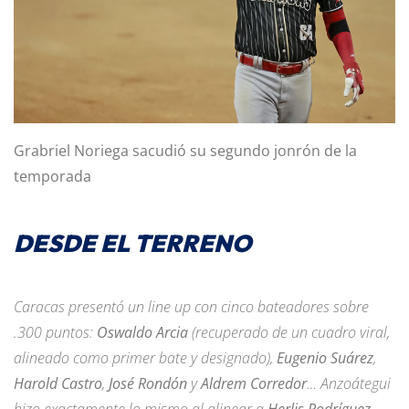
Grabriel Noriega sacudió su segundo jonrón de la
temporada
DESDE EL TERRENO
Caracas presentó un line up con cinco bateadores sobre
.300 puntos:
Oswaldo Arcia
(recuperado de un cuadro viral,
alineado como primer bate y designado),
Eugenio Suárez
,
Harold Castro
,
José Rondón
y
Aldrem Corredor
… Anzoátegui
hizo exactamente lo mismo al alinear a
Herlis Rodríguez
-