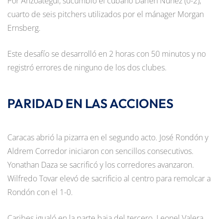
Por Anzoátegui, sucumbió el cubano Darien Núñez (0-2),
cuarto de seis pitchers utilizados por el mánager Morgan
Ernsberg.
Este desafío se desarrolló en 2 horas con 50 minutos y no
registró errores de ninguno de los dos clubes.
PARIDAD EN LAS ACCIONES
Caracas abrió la pizarra en el segundo acto. José Rondón y
Aldrem Corredor iniciaron con sencillos consecutivos.
Yonathan Daza se sacrificó y los corredores avanzaron.
Wilfredo Tovar elevó de sacrificio al centro para remolcar a
Rondón con el 1-0.
Caribes igualó en la parte baja del tercero. Leonel Valera