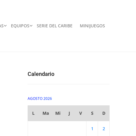
AS
EQUIPOS
SERIE DEL CARIBE
MINIJUEGOS
Calendario
AGOSTO 2026
L
Ma
Mi
J
V
S
D
1
2