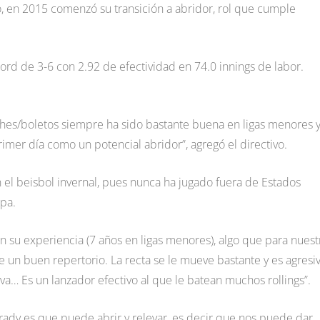
o, en 2015 comenzó su transición a abridor, rol que cumple
cord de 3-6 con 2.92 de efectividad en 74.0 innings de labor.
ches/boletos siempre ha sido bastante buena en ligas menores 
imer día como un potencial abridor”, agregó el directivo.
el beisbol invernal, pues nunca ha jugado fuera de Estados
pa.
n su experiencia (7 años en ligas menores), algo que para nuest
ne un buen repertorio. La recta se le mueve bastante y es agresi
a… Es un lanzador efectivo al que le batean muchos rollings”.
Brady es que puede abrir y relevar, es decir que nos puede dar