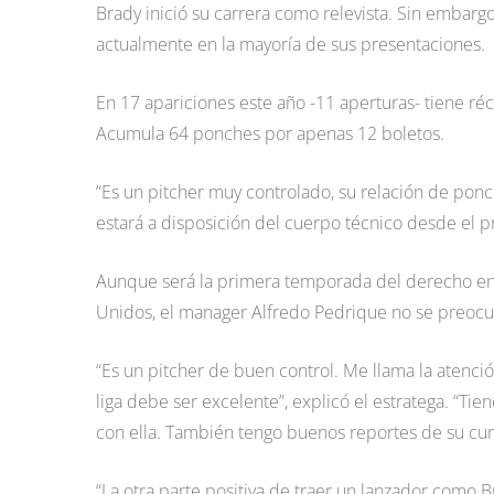
Brady inició su carrera como relevista. Sin embarg
actualmente en la mayoría de sus presentaciones.
En 17 apariciones este año -11 aperturas- tiene ré
Acumula 64 ponches por apenas 12 boletos.
“Es un pitcher muy controlado, su relación de pon
estará a disposición del cuerpo técnico desde el pr
Aunque será la primera temporada del derecho en 
Unidos, el manager Alfredo Pedrique no se preocu
“Es un pitcher de buen control. Me llama la atenció
liga debe ser excelente”, explicó el estratega. “Tie
con ella. También tengo buenos reportes de su curv
“La otra parte positiva de traer un lanzador como 