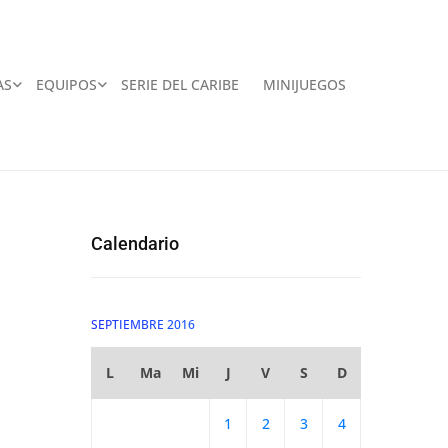
AS
EQUIPOS
SERIE DEL CARIBE
MINIJUEGOS
Calendario
SEPTIEMBRE 2016
L
Ma
Mi
J
V
S
D
1
2
3
4