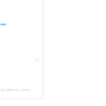
gram
acas (@leones_cbbc)