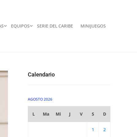
AS
EQUIPOS
SERIE DEL CARIBE
MINIJUEGOS
Calendario
AGOSTO 2026
L
Ma
Mi
J
V
S
D
1
2