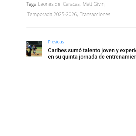
Tags
Leones del Caracas
,
Matt Givin
,
Temporada 2025-2026
,
Transacciones
Previous
Caribes sumó talento joven y experi
en su quinta jornada de entrenamie