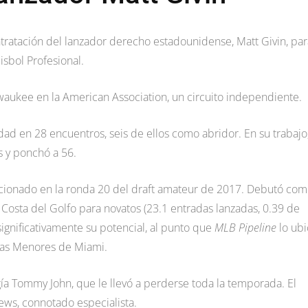
tratación del lanzador derecho estadounidense, Matt Givin, par
sbol Profesional.
waukee en la American Association, un circuito independiente.
idad en 28 encuentros, seis de ellos como abridor. En su trabajo
s y ponchó a 56.
leccionado en la ronda 20 del draft amateur de 2017. Debutó co
 la Costa del Golfo para novatos (23.1 entradas lanzadas, 0.39 de
significativamente su potencial, al punto que
MLB Pipeline
lo ubi
gas Menores de Miami.
gía Tommy John, que le llevó a perderse toda la temporada. El
ews, connotado especialista.