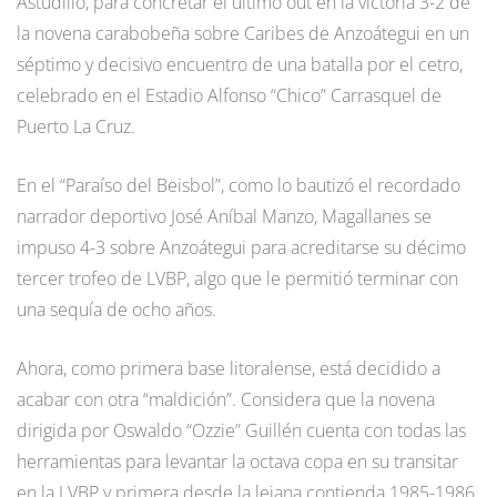
Astudillo, para concretar el último out en la victoria 3-2 de
la novena carabobeña sobre Caribes de Anzoátegui en un
séptimo y decisivo encuentro de una batalla por el cetro,
celebrado en el Estadio Alfonso “Chico” Carrasquel de
Puerto La Cruz.
En el “Paraíso del Beisbol”, como lo bautizó el recordado
narrador deportivo José Aníbal Manzo, Magallanes se
impuso 4-3 sobre Anzoátegui para acreditarse su décimo
tercer trofeo de LVBP, algo que le permitió terminar con
una sequía de ocho años.
Ahora, como primera base litoralense, está decidido a
acabar con otra “maldición”. Considera que la novena
dirigida por Oswaldo “Ozzie” Guillén cuenta con todas las
herramientas para levantar la octava copa en su transitar
en la LVBP y primera desde la lejana contienda 1985-1986.