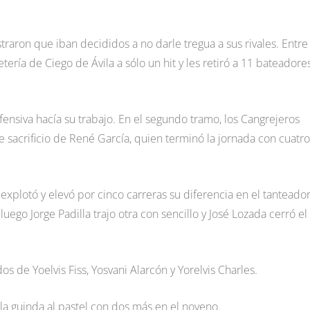
raron que iban decididos a no darle tregua a sus rivales. Entre 
tería de Ciego de Ávila a sólo un hit y les retiró a 11 bateadore
fensiva hacía su trabajo. En el segundo tramo, los Cangrejeros
e sacrificio de René García, quien terminó la jornada con cuatro
xplotó y elevó por cinco carreras su diferencia en el tanteador
luego Jorge Padilla trajo otra con sencillo y José Lozada cerró el
os de Yoelvis Fiss, Yosvani Alarcón y Yorelvis Charles.
la guinda al pastel con dos más en el noveno.