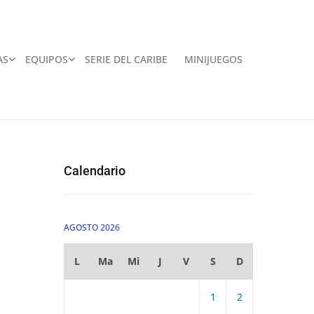
AS
EQUIPOS
SERIE DEL CARIBE
MINIJUEGOS
Calendario
AGOSTO 2026
L
Ma
Mi
J
V
S
D
1
2