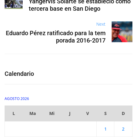
Yangervis Solarte se estableció como
tercera base en San Diego
Next
Eduardo Pérez ratificado para la tem
porada 2016-2017
Calendario
AGOSTO 2026
L
Ma
Mi
J
V
S
D
1
2