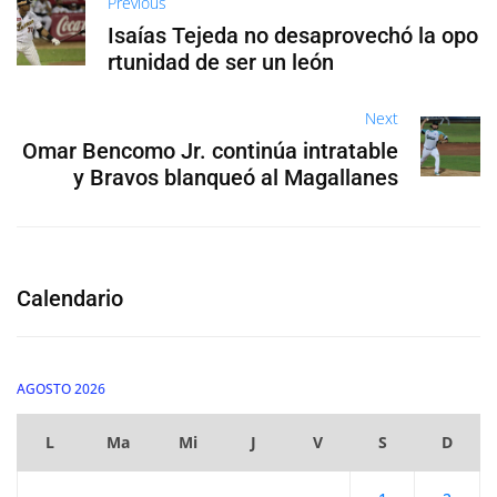
Previous
Isaías Tejeda no desaprovechó la opo
rtunidad de ser un león
Next
Omar Bencomo Jr. continúa intratable
y Bravos blanqueó al Magallanes
Calendario
AGOSTO 2026
L
Ma
Mi
J
V
S
D