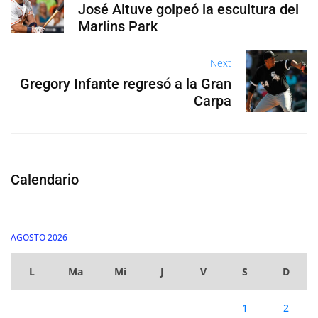
José Altuve golpeó la escultura del
Marlins Park
Next
Gregory Infante regresó a la Gran
Carpa
Calendario
AGOSTO 2026
L
Ma
Mi
J
V
S
D
1
2