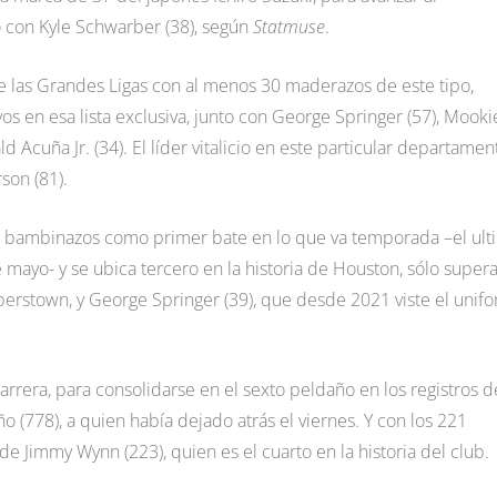
 con Kyle Schwarber (38), según
Statmuse
.
de las Grandes Ligas con al menos 30 maderazos de este tipo,
vos en esa lista exclusiva, junto con George Springer (57), Mooki
d Acuña Jr. (34). El líder vitalicio en este particular departamen
son (81).
us bambinazos como primer bate en lo que va temporada –el ult
 mayo- y se ubica tercero en la historia de Houston, sólo super
operstown, y George Springer (39), que desde 2021 viste el unif
arrera, para consolidarse en el sexto peldaño en los registros d
 (778), a quien había dejado atrás el viernes. Y con los 221
de Jimmy Wynn (223), quien es el cuarto en la historia del club.