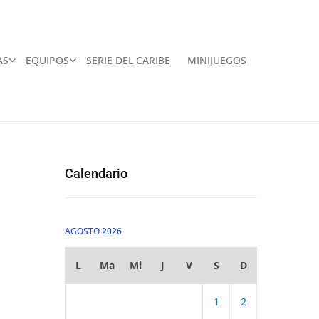
AS
EQUIPOS
SERIE DEL CARIBE
MINIJUEGOS
Calendario
AGOSTO 2026
L
Ma
Mi
J
V
S
D
1
2