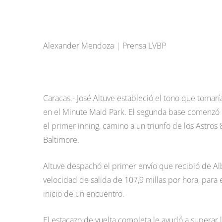
Alexander Mendoza | Prensa LVBP
Caracas.- José Altuve estableció el tono que tomar
en el Minute Maid Park. El segunda base comenzó el
el primer inning, camino a un triunfo de los Astros
Baltimore.
Altuve despachó el primer envío que recibió de Albe
velocidad de salida de 107,9 millas por hora, para 
inicio de un encuentro.
El estacazo de vuelta completa le ayudó a superar l