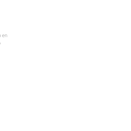
o en
y