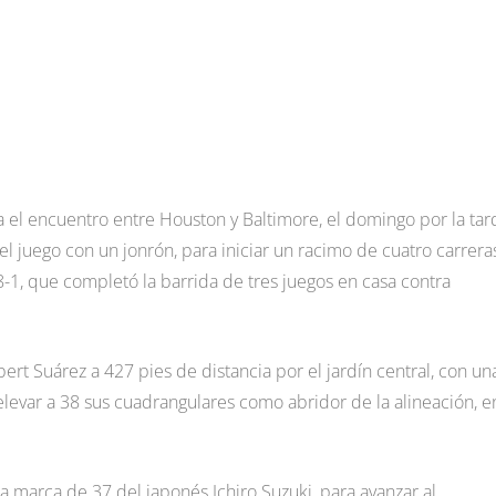
ía el encuentro entre Houston y Baltimore, el domingo por la tar
 juego con un jonrón, para iniciar un racimo de cuatro carrera
 8-1, que completó la barrida de tres juegos en casa contra
rt Suárez a 427 pies de distancia por el jardín central, con un
elevar a 38 sus cuadrangulares como abridor de la alineación, e
a marca de 37 del japonés Ichiro Suzuki, para avanzar al