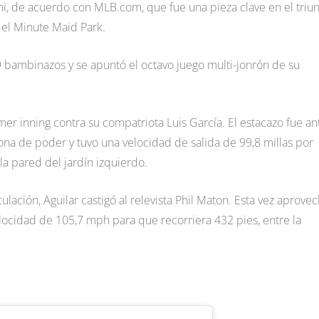
ami, de acuerdo con MLB.com, que fue una pieza clave en el triu
 el Minute Maid Park.
99 bambinazos y se apuntó el octavo juego multi-jonrón de su
imer inning contra su compatriota Luis García. El estacazo fue an
na de poder y tuvo una velocidad de salida de 99,8 millas por
la pared del jardín izquierdo.
lación, Aguilar castigó al relevista Phil Maton. Esta vez aprove
velocidad de 105,7 mph para que recorriera 432 pies, entre la