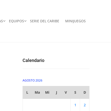
AS
EQUIPOS
SERIE DEL CARIBE
MINIJUEGOS
Calendario
AGOSTO 2026
L
Ma
Mi
J
V
S
D
1
2