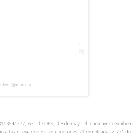
rlins (@marlins)
231/.354/.277, .631 de OPS), desde mayo el maracayero exhibe 
anotadas, nueve dobles, siete jonrones, 21 remolcadas y .771 de