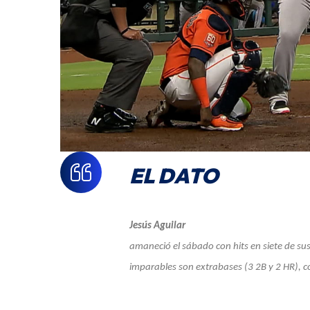
EL DATO
Jesús Aguilar
amaneció el sábado con hits en siete de sus
imparables son extrabases (3 2B y 2 HR), c