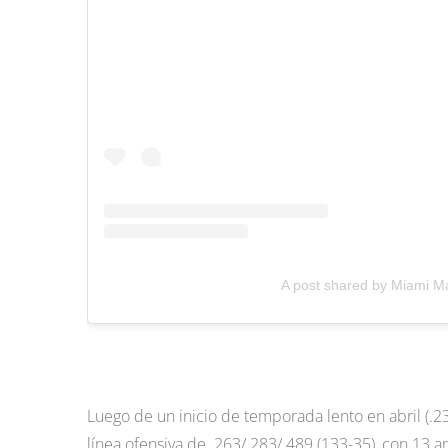
A post shared by Miami Ma
Luego de un inicio de temporada lento en abril (.
línea ofensiva de .263/.283/.489 (133-35), con 13 