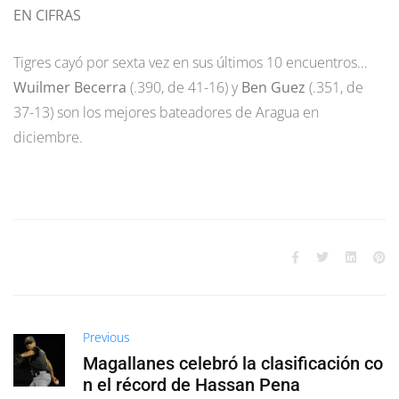
EN CIFRAS
Tigres cayó por sexta vez en sus últimos 10 encuentros…
Wuilmer Becerra
(.390, de 41-16) y
Ben Guez
(.351, de
37-13) son los mejores bateadores de Aragua en
diciembre.
Previous
Magallanes celebró la clasificación co
n el récord de Hassan Pena