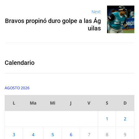
Next
Bravos propinó duro golpe a las Ág
uilas
Calendario
AGOSTO 2026
L
Ma
Mi
J
V
S
D
1
2
3
4
5
6
7
8
9