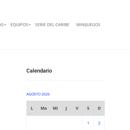
AS
EQUIPOS
SERIE DEL CARIBE
MINIJUEGOS
Calendario
AGOSTO 2026
L
Ma
Mi
J
V
S
D
1
2