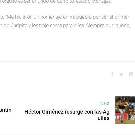
e orgullo es ser oriundo de Caripito, estado Monagas.
rero. “Me hicieron un homenaje en mi pueblo por ser el primer
s de Caripito y les traje cosas para ellos. Siempre que pueda,
Next
ontin
Héctor Giménez resurge con las Ág
uilas