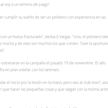
ue voy a un terreno de juego”.
er cumplir su sueño de ser un pelotero con experiencia en las
on un hueso fracturado”, destacó Vargas. “Uno, el pelotero lati
es mucha y de esto son muchos los que comen. Tuve la oportun
as”.
e estrenarse en la campaña el pasado 19 de noviembre. El año
a en plan estelar con los larenses.
e el inicio por la lesión en la mano, pero veo al club bien”, ana
en que hacer las pequeñas cosas y que salgan con la misma acti