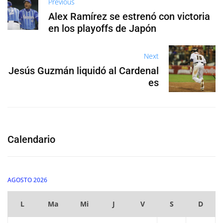
Previous
Alex Ramírez se estrenó con victoria
en los playoffs de Japón
Next
Jesús Guzmán liquidó al Cardenal
es
Calendario
AGOSTO 2026
L
Ma
Mi
J
V
S
D