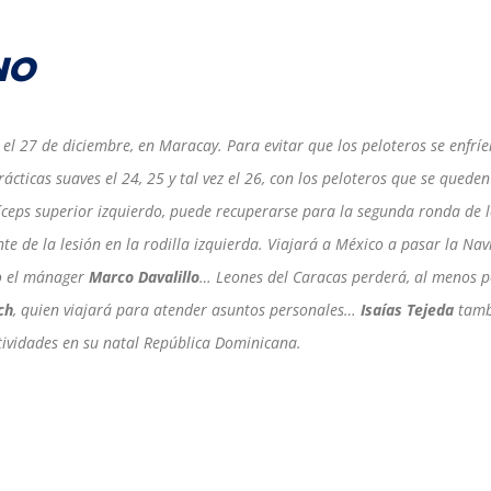
NO
 el 27 de diciembre, en Maracay. Para evitar que los peloteros se enfríe
cticas suaves el 24, 25 y tal vez el 26, con los peloteros que se queden
bíceps superior izquierdo, puede recuperarse para la segunda ronda de 
te de la lesión en la rodilla izquierda. Viajará a México a pasar la Na
jo el mánager
Marco Davalillo
… Leones del Caracas perderá, al menos p
ch
, quien viajará para atender asuntos personales…
Isaías Tejeda
tamb
tividades en su natal República Dominicana.