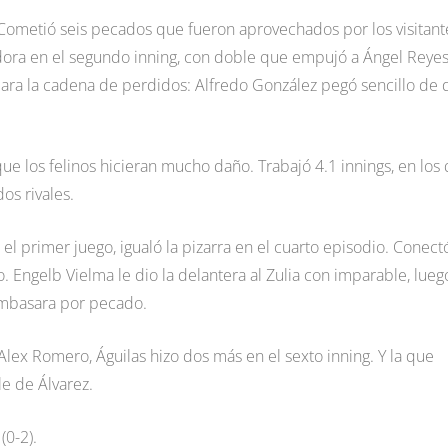
Cometió seis pecados que fueron aprovechados por los visitant
fadora en el segundo inning, con doble que empujó a Ángel Reyes
ara la cadena de perdidos: Alfredo González pegó sencillo de 
que los felinos hicieran mucho daño. Trabajó 4.1 innings, en los
os rivales.
el primer juego, igualó la pizarra en el cuarto episodio. Conect
o. Engelb Vielma le dio la delantera al Zulia con imparable, lueg
 embasara por pecado.
Alex Romero, Águilas hizo dos más en el sexto inning. Y la que
le de Álvarez.
(0-2).