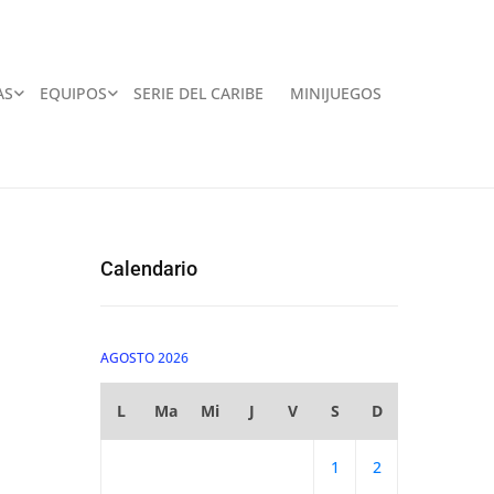
AS
EQUIPOS
SERIE DEL CARIBE
MINIJUEGOS
Calendario
AGOSTO 2026
L
Ma
Mi
J
V
S
D
1
2