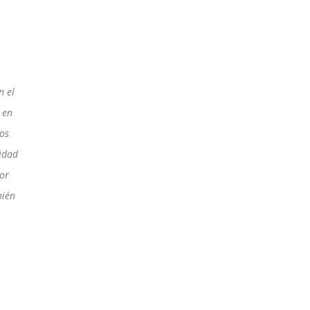
n el
 en
los
vidad
or
ién