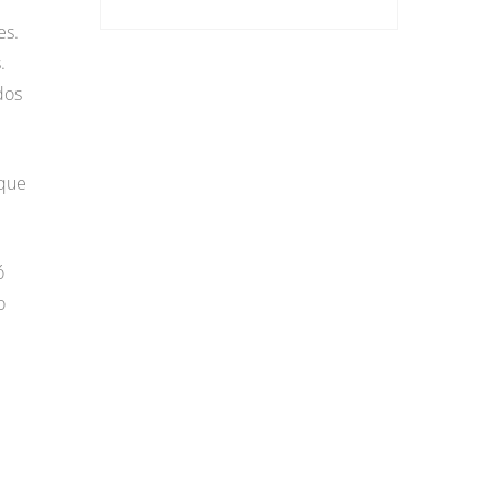
es.
.
dos
 que
ó
o