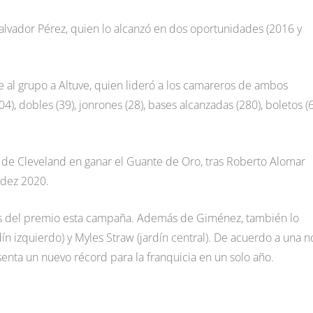
 Salvador Pérez, quien lo alcanzó en dos oportunidades (2016 y
 al grupo a Altuve, quien lideró a los camareros de ambos
04), dobles (39), jonrones (28), bases alcanzadas (280), boletos (6
a de Cleveland en ganar el Guante de Oro, tras Roberto Alomar
ndez 2020.
es del premio esta campaña. Además de Giménez, también lo
ín izquierdo) y Myles Straw (jardín central). De acuerdo a una n
ta un nuevo récord para la franquicia en un solo año.