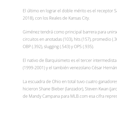
El último en lograr el doble mérito es el receptor
2018), con los Reales de Kansas City.
Giménez tendrá como principal barrera para unirse
circuitos en anotadas (103), hits (157), promedio (.3
OBP (.392), slugging (.543) y OPS (.935).
El nativo de Barquisimeto es el tercer intermedist
(1999-2001) y el también venezolano César Herná
La escuadra de Ohio en total tuvo cuatro ganador
hicieron Shane Bieber (lanzador), Steven Kwan (jard
de Mandy Campana para MLB.com esa cifra represen