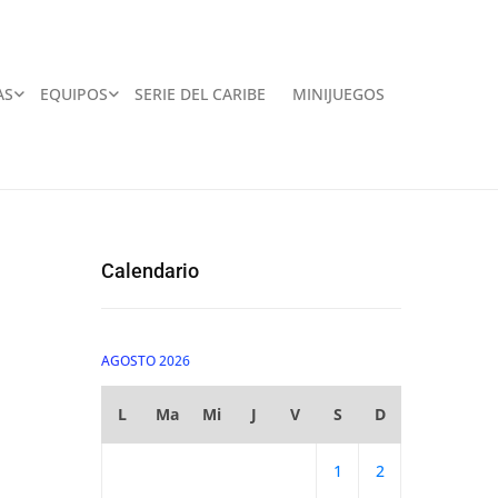
AS
EQUIPOS
SERIE DEL CARIBE
MINIJUEGOS
Calendario
AGOSTO 2026
L
Ma
Mi
J
V
S
D
1
2