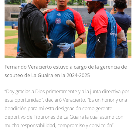
Fernando Veracierto estuvo a cargo de la gerencia de
scouteo de La Guaira en la 2024-2025
“Doy gracias a Dios primeramente y a la junta directiva por
esta oportunidad”, declaró Veracierto. “Es un honor y una
bendición para mí esta designación como gerente
deportivo de Tiburones de La Guaira la cual asumo con
mucha responsabilidad, compromiso y convicción”.