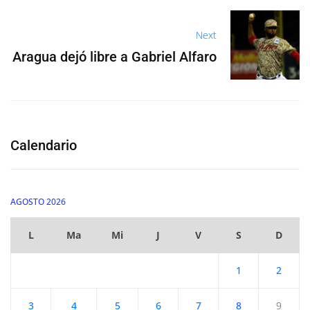
Next
Aragua dejó libre a Gabriel Alfaro
Calendario
AGOSTO 2026
L
Ma
Mi
J
V
S
D
1
2
3
4
5
6
7
8
9