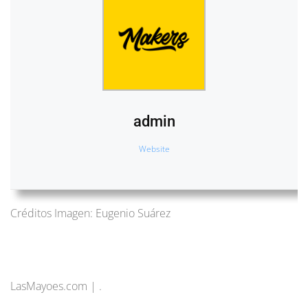
admin
Website
Créditos Imagen: Eugenio Suárez
LasMayoes.com | .