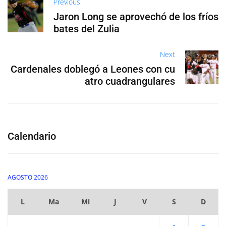
Previous
Jaron Long se aprovechó de los fríos
bates del Zulia
Next
Cardenales doblegó a Leones con cu
atro cuadrangulares
Calendario
AGOSTO 2026
L
Ma
Mi
J
V
S
D