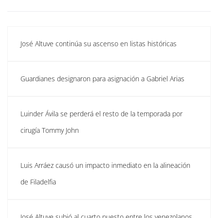
José Altuve continúa su ascenso en listas históricas
Guardianes designaron para asignación a Gabriel Arias
Luinder Ávila se perderá el resto de la temporada por
cirugía Tommy John
Luis Arráez causó un impacto inmediato en la alineación
de Filadelfia
José Altuve subió al cuarto puesto entre los venezolanos