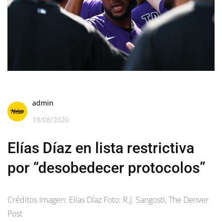
admin
19/08/2020
Elías Díaz en lista restrictiva
por “desobedecer protocolos”
Créditos Imagen: Elías Díaz Foto: R.J. Sangosti, The Denver
Post