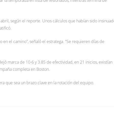
r la temporada en lista de lesionados, mientras termina de
 abril, según el reporte. Unos cálculos que habían sido insinuad
tificó.
o en el camino”, señaló el estratega. “Se requieren días de
jó marca de 10-6 y 3.85 de efectividad, en 21 inicios, existían
campaña completa en Boston.
ra que sea un brazo clave en la rotación del equipo.