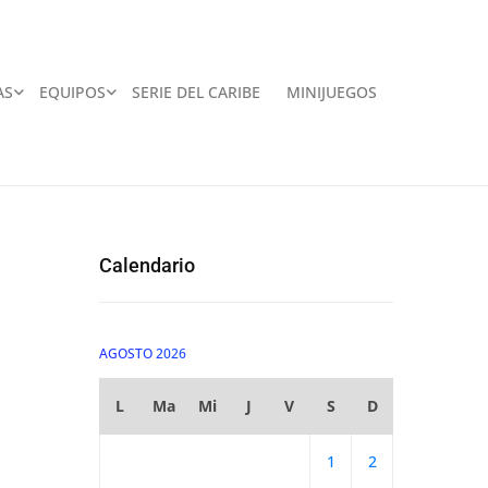
AS
EQUIPOS
SERIE DEL CARIBE
MINIJUEGOS
Calendario
AGOSTO 2026
L
Ma
Mi
J
V
S
D
1
2