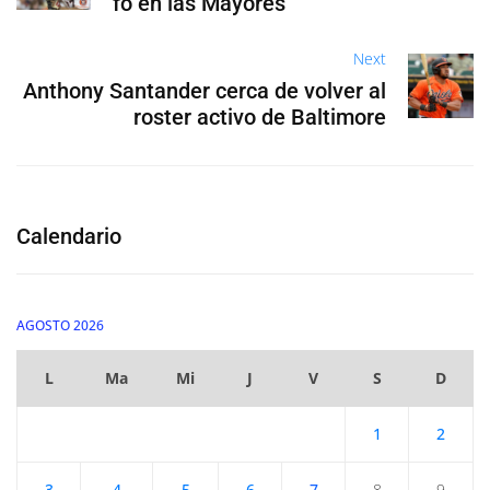
fo en las Mayores
Next
Anthony Santander cerca de volver al
roster activo de Baltimore
Calendario
AGOSTO 2026
L
Ma
Mi
J
V
S
D
1
2
3
4
5
6
7
8
9