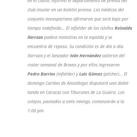
en el cuello, informó el departamento de prensa del
club insular en un boletín prensa. Los médicos del
conjunto neoespartano afirmaron que será baja por
tiempo indefinido… El infielder de los isleños
Reinaldo
Ilarraza
padece molestias en la espalda y se
encuentra de reposo. Su condición es de día a día.
Ilarraza y el lanzador
Iván Hernández
salieron del
roster semanal de Bravos y por ellos ingresaron
Pedro Barrios
(infielder) y
Luis Gómez
(pitcher)… El
domingo Caribes de Anzoátegui disputará una doble
tanda en Caracas con Tiburones de La Guaira. Los
cotejos, pautados a siete innings, comenzarán a la
1:00 pm.