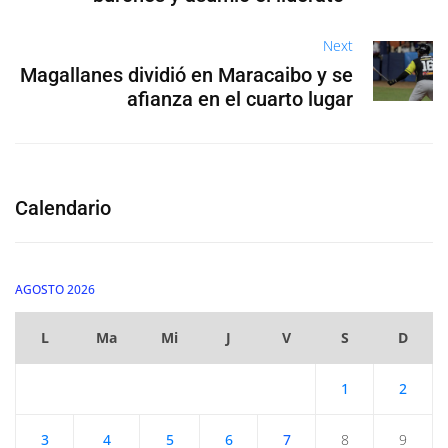
Next
Magallanes dividió en Maracaibo y se
afianza en el cuarto lugar
Calendario
AGOSTO 2026
L
Ma
Mi
J
V
S
D
1
2
3
4
5
6
7
8
9