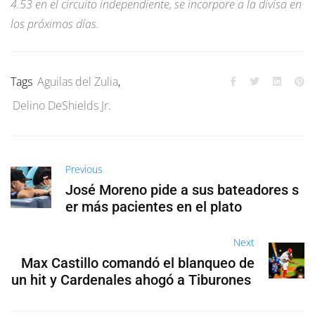
4.53 en el circuito independiente, se incorpore a la divisa en
los próximos días.
Tags
Aguilas del Zulia
,
Delino DeShields Jr.
Previous
José Moreno pide a sus bateadores s
er más pacientes en el plato
Next
Max Castillo comandó el blanqueo de
un hit y Cardenales ahogó a Tiburones