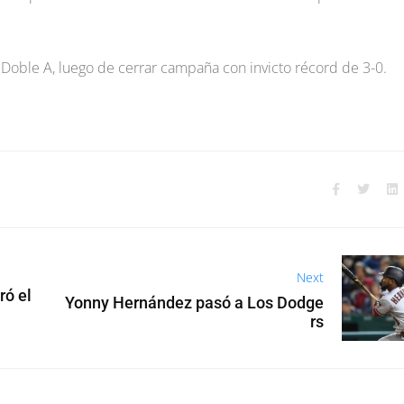
Doble A, luego de cerrar campaña con invicto récord de 3-0.
Next
ró el
Yonny Hernández pasó a Los Dodge
rs