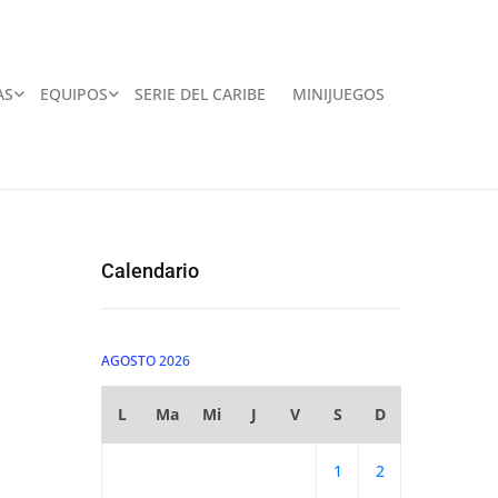
AS
EQUIPOS
SERIE DEL CARIBE
MINIJUEGOS
Calendario
AGOSTO 2026
L
Ma
Mi
J
V
S
D
1
2