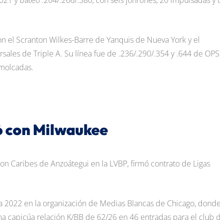
21 y bateó .204/.266/.380, con seis jonrones, 20 impulsadas y 
n el Scranton Wilkes-Barre de Yanquis de Nueva York y el
ales de Triple A. Su línea fue de .236/.290/.354 y .644 de OPS
emolcadas.
ó con Milwaukee
n Caribes de Anzoátegui en la LVBP, firmó contrato de Ligas
da 2022 en la organización de Medias Blancas de Chicago, dond
na capicúa relación K/BB de 62/26 en 46 entradas para el club 