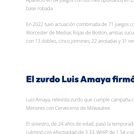
Apareció en 64 juegos con los metropolitanos en 20
base robada.
En 2022 tuvo actuación combinada de 71 juegos co
Worcester de Medias Rojas de Boston, ambas sucurs
con 13 dobles, cinco jonrones, 22 anotadas y 31 r
El zurdo Luis Amaya firm
Luis Amaya, relevista zurdo que cumple campaña co
Menores con Cerveceros de Milwaukee.
El siniestro, de 24 años de edad, pasó la tempora
culminó con efectividad de 3.33, WHIP de 1.54 y u