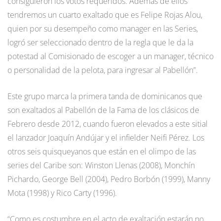
consiguieron los votos requeridos. Además de ellos
tendremos un cuarto exaltado que es Felipe Rojas Alou,
quien por su desempeño como manager en las Series,
logró ser seleccionado dentro de la regla que le da la
potestad al Comisionado de escoger a un manager, técnico
o personalidad de la pelota, para ingresar al Pabellón”.
Este grupo marca la primera tanda de dominicanos que
son exaltados al Pabellón de la Fama de los clásicos de
Febrero desde 2012, cuando fueron elevados a este sitial
el lanzador Joaquín Andújar y el infielder Neifi Pérez. Los
otros seis quisqueyanos que están en el olimpo de las
series del Caribe son: Winston Llenas (2008), Monchín
Pichardo, George Bell (2004), Pedro Borbón (1999), Manny
Mota (1998) y Rico Carty (1996).
“Como es costumbre en el acto de exaltación estarán no