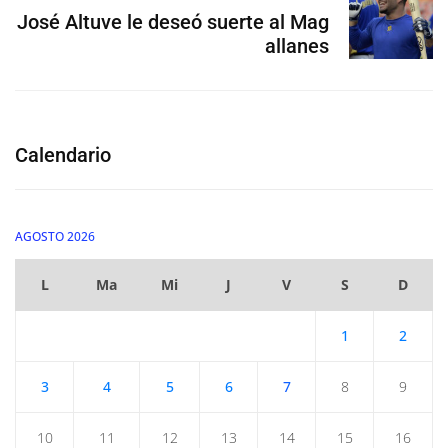
José Altuve le deseó suerte al Mag
allanes
Calendario
AGOSTO 2026
L
Ma
Mi
J
V
S
D
1
2
3
4
5
6
7
8
9
10
11
12
13
14
15
16